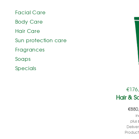
Facial Care
Body Care
Hair Care
Sun protection care
Fragrances
Soaps
Specials
€
176
Hair & 
€
880
in
plus
Delive
Product