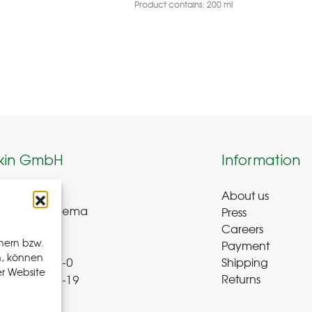
Product contains: 200
ml
kin GmbH
Information
About us
weg 8-9
Press
ue-Bad Schlema
Careers
y
hern bzw.
Payment
n, können
Shipping
 72 – 39 52 8-0
er Website
Returns
 72 – 39 52 8-19
b-r.de