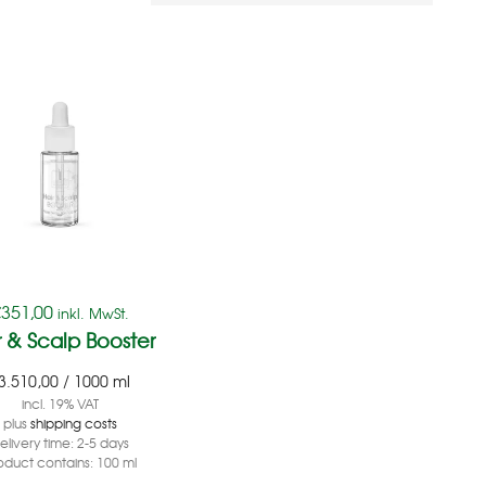
€
351,00
inkl. MwSt.
r & Scalp Booster
3.510,00
/
1000
ml
incl. 19% VAT
plus
shipping costs
elivery time:
2-5 days
oduct contains: 100
ml