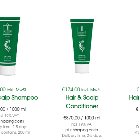
,00
€
174,00
inkl. MwSt.
inkl. MwSt.
Scalp Shampoo
Hair & Scalp
Hai
Conditioner
,00
/
1000
ml
€
cl. 19% VAT
€
870,00
/
1000
ml
shipping costs
incl. 19% VAT
ry time:
2-5 days
D
plus
shipping costs
 contains: 200
ml
Pr
Delivery time:
2-5 days