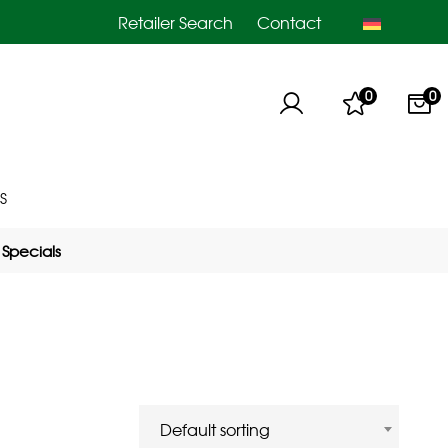
Retailer Search
Contact
0
0
S
Specials
Default sorting