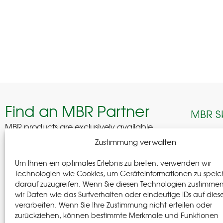
Find an MBR Partner
MBR S
MBR products are exclusively available
through selected professional partners across
Edelhof
Zustimmung verwalten
Germany.
08280 A
Um Ihnen ein optimales Erlebnis zu bieten, verwenden wir
German
Find a Partner
Technologien wie Cookies, um Geräteinformationen zu speic
darauf zuzugreifen. Wenn Sie diesen Technologien zustimme
+(49) 37
wir Daten wie das Surfverhalten oder eindeutige IDs auf dies
+(49) 37
verarbeiten. Wenn Sie Ihre Zustimmung nicht erteilen oder
info@m-
zurückziehen, können bestimmte Merkmale und Funktionen