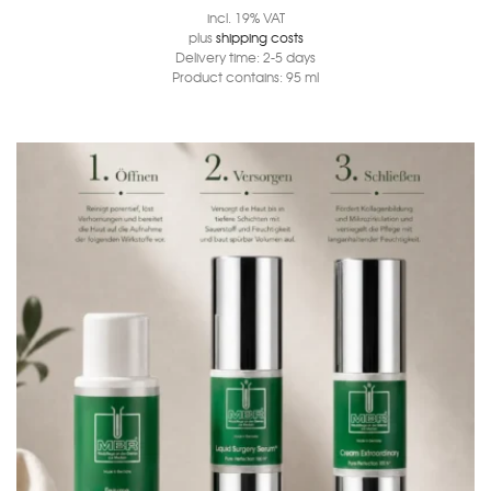
incl. 19% VAT
plus
shipping costs
Delivery time:
2-5 days
Product contains: 95
ml