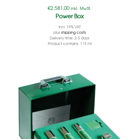
€
2.581,00
inkl. MwSt.
Power Box
incl. 19% VAT
plus
shipping costs
Delivery time:
2-5 days
Product contains: 115
ml