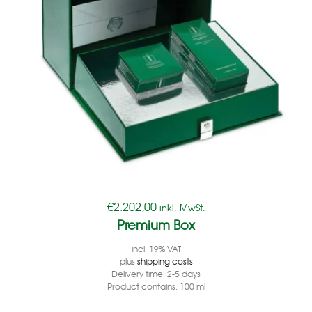
€
2.202,00
inkl. MwSt.
Premium Box
incl. 19% VAT
plus
shipping costs
Delivery time:
2-5 days
Product contains: 100
ml