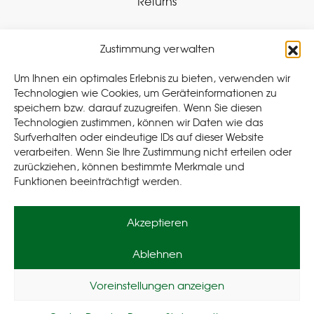
Returns
Zustimmung verwalten
Withdraw Contract
Um Ihnen ein optimales Erlebnis zu bieten, verwenden wir
Technologien wie Cookies, um Geräteinformationen zu
speichern bzw. darauf zuzugreifen. Wenn Sie diesen
Legal
Technologien zustimmen, können wir Daten wie das
Surfverhalten oder eindeutige IDs auf dieser Website
Privacy Policy
verarbeiten. Wenn Sie Ihre Zustimmung nicht erteilen oder
Cookie Policy (EU
)
zurückziehen, können bestimmte Merkmale und
Terms & Conditions
Funktionen beeinträchtigt werden.
Imprint
Akzeptieren
Ablehnen
Voreinstellungen anzeigen