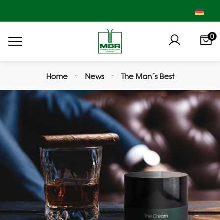
0
Home
News
The Man´s Best