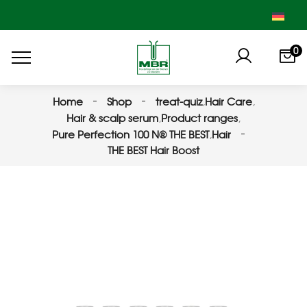
0
Home
Shop
treat-quiz
,
Hair Care
,
Hair & scalp serum
,
Product ranges
,
Pure Perfection 100 N® THE BEST
,
Hair
THE BEST Hair Boost