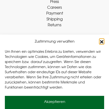
Press
Careers
Payment
Shipping
Returns
Zustimmung verwalten
Withdraw Contract
Um Ihnen ein optimales Erlebnis zu bieten, verwenden wir
Technologien wie Cookies, um Geräteinformationen zu
speichern bzw. darauf zuzugreifen. Wenn Sie diesen
Legal
Technologien zustimmen, können wir Daten wie das
Surfverhalten oder eindeutige IDs auf dieser Website
Privacy Policy
verarbeiten. Wenn Sie Ihre Zustimmung nicht erteilen oder
Cookie Policy (EU
)
zurückziehen, können bestimmte Merkmale und
Terms & Conditions
Funktionen beeinträchtigt werden.
Imprint
Akzeptieren