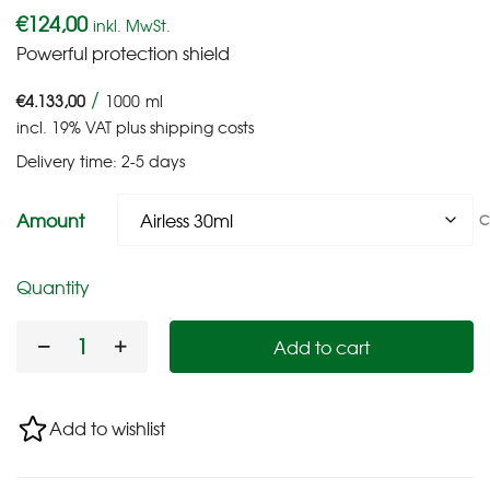
€
124,00
inkl. MwSt.
Powerful protection shield
/
€
4.133,00
1000
ml
incl. 19% VAT
plus
shipping costs
Delivery time:
2-5 days
Amount
C
Quantity
Add to cart
Add to wishlist