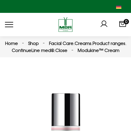
0
Home
Shop
Facial Care
,
Creams
,
Product ranges
,
ContinueLine med®
,
Close
Modukine™ Cream