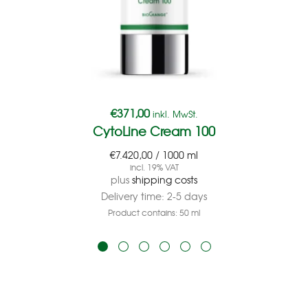
€
371,00
inkl. MwSt.
CytoLine Cream 100
€
7.420,00
/
1000
ml
incl. 19% VAT
plus
shipping costs
Delivery time:
2-5 days
Product contains: 50
ml